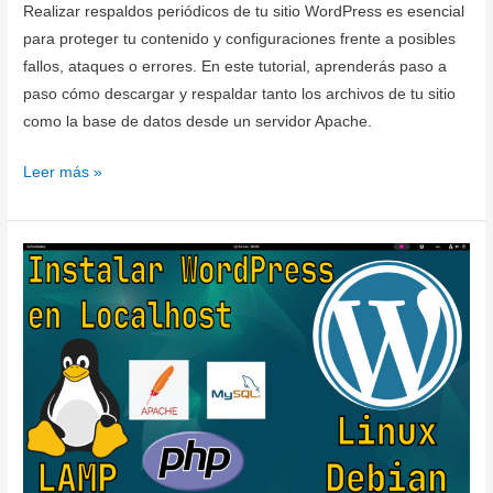
Realizar respaldos periódicos de tu sitio WordPress es esencial
para proteger tu contenido y configuraciones frente a posibles
fallos, ataques o errores. En este tutorial, aprenderás paso a
paso cómo descargar y respaldar tanto los archivos de tu sitio
como la base de datos desde un servidor Apache.
WordPress:
Leer más »
Descarga
y
Respalda
tu
Sitio
(Archivos
y
Base
de
Datos)
desde