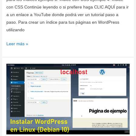
con CSS Continúe leyendo o si prefiere haga CLIC AQUÍ para ir
a un enlace a YouTube donde podrá ver un tutorial paso a
paso. Para crear un índice para tus páginas en WordPress
utilizando
Crear
Leer más »
un
índice
para
tus
páginas
en
WordPress
utilizando
HTML