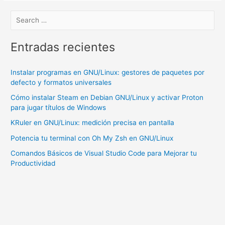
en
Linux
(Debian
10)
Entradas recientes
Apache,
PHP,
Instalar programas en GNU/Linux: gestores de paquetes por
MySQL-
defecto y formatos universales
MariaDB.
Cómo instalar Steam en Debian GNU/Linux y activar Proton
para jugar títulos de Windows
KRuler en GNU/Linux: medición precisa en pantalla
Potencia tu terminal con Oh My Zsh en GNU/Linux
Comandos Básicos de Visual Studio Code para Mejorar tu
Productividad