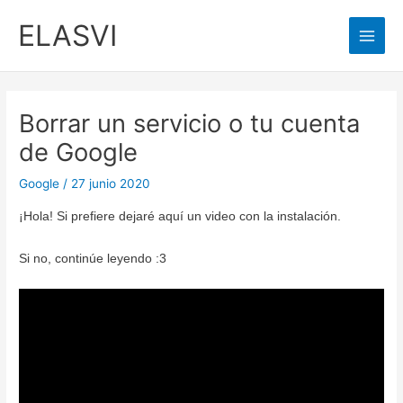
Ir
ELASVI
al
Main
contenido
Men
Borrar un servicio o tu cuenta
de Google
Google
/
27 junio 2020
¡Hola! Si prefiere dejaré aquí un video con la instalación.
Si no, continúe leyendo :3