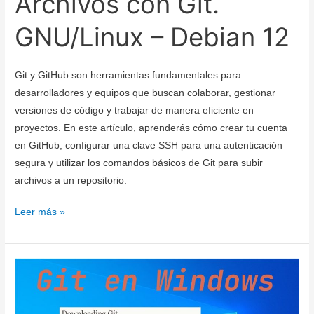
Archivos con Git.
GNU/Linux – Debian 12
Git y GitHub son herramientas fundamentales para
desarrolladores y equipos que buscan colaborar, gestionar
versiones de código y trabajar de manera eficiente en
proyectos. En este artículo, aprenderás cómo crear tu cuenta
en GitHub, configurar una clave SSH para una autenticación
segura y utilizar los comandos básicos de Git para subir
archivos a un repositorio.
Cómo
Leer más »
Crear
tu
Cuenta
en
GitHub,