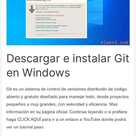
Configurar
una
Clave
SSH
y
Subir
Archivos
Descargar e instalar Git
con
Git.
en Windows
GNU/Linux
–
Debian
Git es un sistema de control de versiones distribuido de código
12
abierto y gratuito diseñado para manejar todo, desde proyectos
pequeños a muy grandes, con velocidad y eficiencia. Mas
información en su página oficial. Continúe leyendo o si prefiere
haga CLICK AQUÍ para ir a un enlace a YouTube donde podrá
ver un tutorial paso