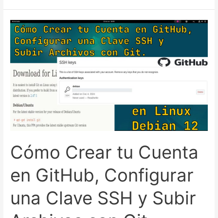
múltiples
claves
SSH
para
GitHub.
GNU/Linux
–
Debian
12
Cómo Crear tu Cuenta
en GitHub, Configurar
una Clave SSH y Subir