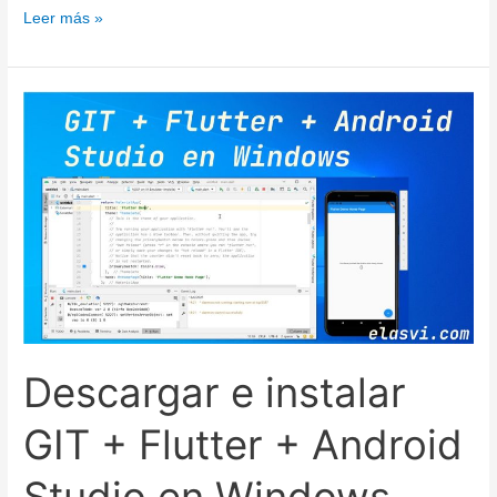
Descargar
Leer más »
e
instalar
Git
en
Windows
Descargar e instalar
GIT + Flutter + Android
Studio en Windows