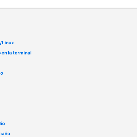
U/Linux
 en la terminal
eo
dio
amaño