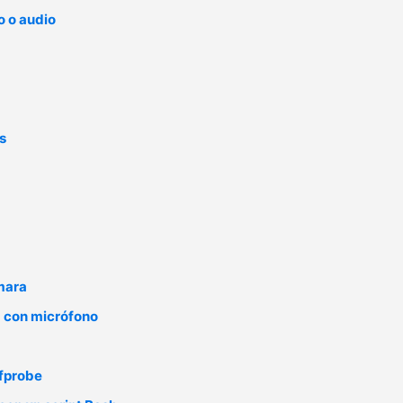
o o audio
s
ámara
a con micrófono
ffprobe