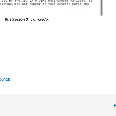
Ilustración 3:
Comando.
buntu)
E