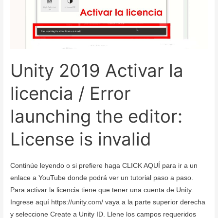
Code
como
herramienta
externa
en
Unity 2019 Activar la
Linux
(Debian
licencia / Error
10)
launching the editor:
License is invalid
Continúe leyendo o si prefiere haga CLICK AQUÍ para ir a un
enlace a YouTube donde podrá ver un tutorial paso a paso.
Para activar la licencia tiene que tener una cuenta de Unity.
Ingrese aquí https://unity.com/ vaya a la parte superior derecha
y seleccione Create a Unity ID. Llene los campos requeridos