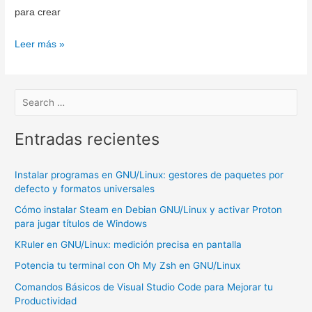
para crear
Unity
Leer más »
2019
Activar
la
licencia
/
Entradas recientes
Error
launching
Instalar programas en GNU/Linux: gestores de paquetes por
the
defecto y formatos universales
editor:
Cómo instalar Steam en Debian GNU/Linux y activar Proton
License
para jugar títulos de Windows
is
KRuler en GNU/Linux: medición precisa en pantalla
invalid
Potencia tu terminal con Oh My Zsh en GNU/Linux
Comandos Básicos de Visual Studio Code para Mejorar tu
Productividad