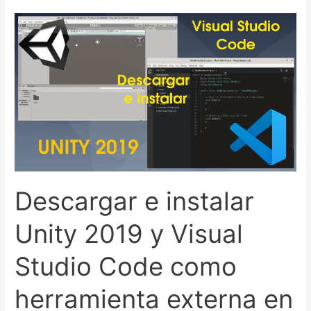
instalar
Unity
2019
y
Visual
Studio
en
Windows.
Descargar e instalar
Unity 2019 y Visual
Studio Code como
herramienta externa en