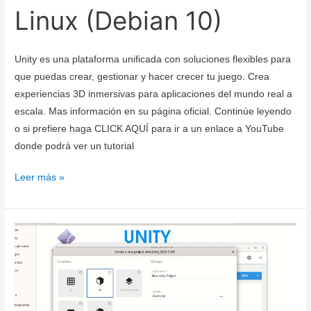
Linux (Debian 10)
Unity es una plataforma unificada con soluciones flexibles para
que puedas crear, gestionar y hacer crecer tu juego. Crea
experiencias 3D inmersivas para aplicaciones del mundo real a
escala. Mas información en su página oficial. Continúe leyendo
o si prefiere haga CLICK AQUÍ para ir a un enlace a YouTube
donde podrá ver un tutorial
Descargar
Leer más »
e
instalar
Unity
2019
y
Visual
Studio