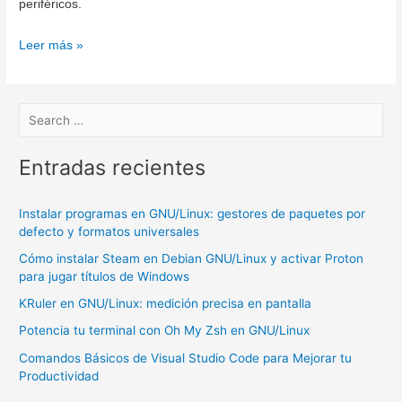
periféricos.
Synergy:
Leer más »
Comparte
tu
Teclado
y
Mouse
Entradas recientes
Entre
Windows,
Instalar programas en GNU/Linux: gestores de paquetes por
Debian
defecto y formatos universales
y
Cómo instalar Steam en Debian GNU/Linux y activar Proton
Mac
para jugar títulos de Windows
KRuler en GNU/Linux: medición precisa en pantalla
Potencia tu terminal con Oh My Zsh en GNU/Linux
Comandos Básicos de Visual Studio Code para Mejorar tu
Productividad