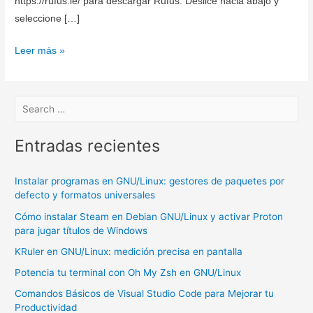
https://rufus.ie/ para descargar Rufus. Deslice hacia abajo y
seleccione […]
Reparar
Leer más »
el
arranque
de
un
sistema
Entradas recientes
operativo
Windows
Instalar programas en GNU/Linux: gestores de paquetes por
o
defecto y formatos universales
Linux
Cómo instalar Steam en Debian GNU/Linux y activar Proton
con
para jugar títulos de Windows
Rufus
KRuler en GNU/Linux: medición precisa en pantalla
+
Potencia tu terminal con Oh My Zsh en GNU/Linux
Boot
Comandos Básicos de Visual Studio Code para Mejorar tu
Repair
Productividad
Disk