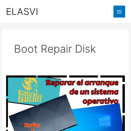
Ir
ELASVI
al
Main
contenido
Men
Boot Repair Disk