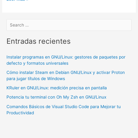
programas
en
GNU/Linux:
gestores
de
Entradas recientes
paquetes
por
Instalar programas en GNU/Linux: gestores de paquetes por
defecto
defecto y formatos universales
y
Cómo instalar Steam en Debian GNU/Linux y activar Proton
formatos
para jugar títulos de Windows
universales
KRuler en GNU/Linux: medición precisa en pantalla
Potencia tu terminal con Oh My Zsh en GNU/Linux
Comandos Básicos de Visual Studio Code para Mejorar tu
Productividad