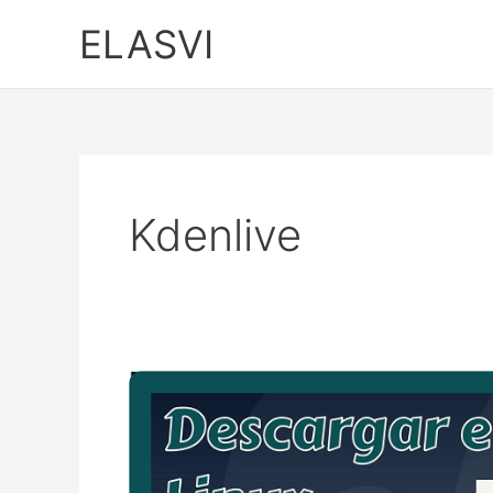
Ir
ELASVI
al
contenido
Kdenlive