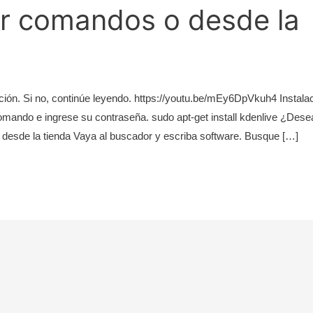
por comandos o desde la
lación. Si no, continúe leyendo. https://youtu.be/mEy6DpVkuh4 Instala
comando e ingrese su contraseña. sudo apt-get install kdenlive ¿Dese
n desde la tienda Vaya al buscador y escriba software. Busque […]