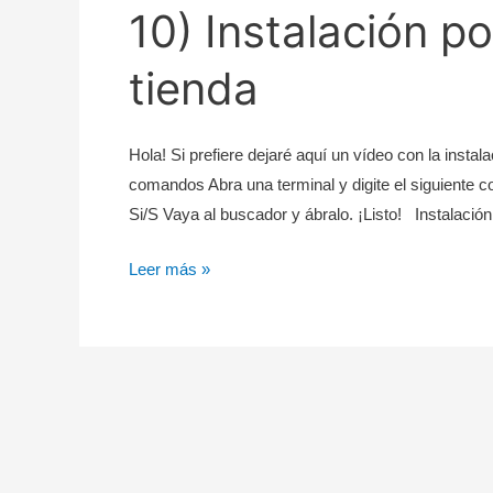
10) Instalación 
tienda
Hola! Si prefiere dejaré aquí un vídeo con la insta
comandos Abra una terminal y digite el siguiente 
Si/S Vaya al buscador y ábralo. ¡Listo! Instalació
Descargar
Leer más »
e
instalar
Kdenlive
en
Linux
(Debian
10)