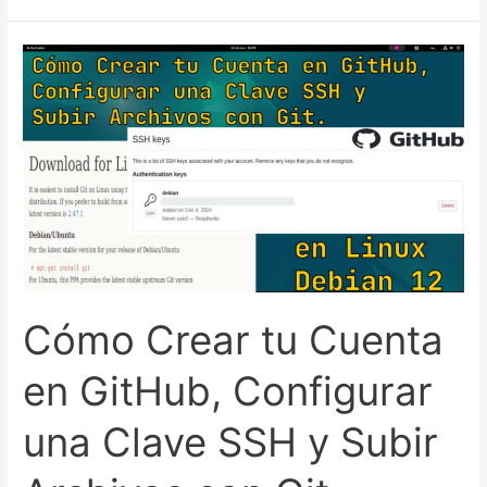
múltiples
claves
SSH
para
GitHub.
GNU/Linux
–
Debian
12
Cómo Crear tu Cuenta
en GitHub, Configurar
una Clave SSH y Subir