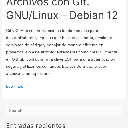
Archivos con Git.
GNU/Linux – Debian 12
Git y GitHub son herramientas fundamentales para
desarrolladores y equipos que buscan colaborar, gestionar
versiones de código y trabajar de manera eficiente en
proyectos. En este artículo, aprenderás cómo crear tu cuenta
en GitHub, configurar una clave SSH para una autenticación
segura y utilizar los comandos básicos de Git para subir
archivos a un repositorio.
Cómo
Leer más »
Crear
tu
Cuenta
en
GitHub,
Entradas recientes