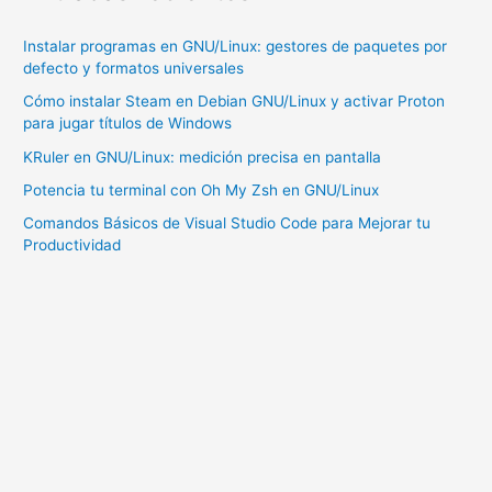
Configurar
una
Instalar programas en GNU/Linux: gestores de paquetes por
Clave
defecto y formatos universales
SSH
Cómo instalar Steam en Debian GNU/Linux y activar Proton
y
para jugar títulos de Windows
Subir
KRuler en GNU/Linux: medición precisa en pantalla
Archivos
Potencia tu terminal con Oh My Zsh en GNU/Linux
con
Comandos Básicos de Visual Studio Code para Mejorar tu
Git.
Productividad
GNU/Linux
–
Debian
12