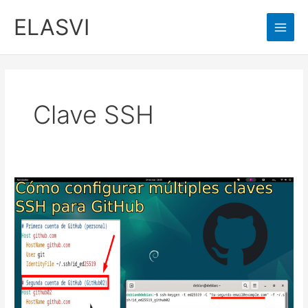
Ir
ELASVI
al
Main
contenido
Men
Clave SSH